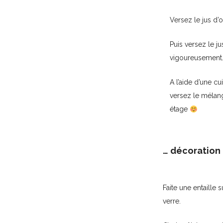
Versez le jus d’
Puis versez le j
vigoureusement
A l’aide d’une c
versez le mélan
étage
… décoration 
Faite une entaille 
verre.