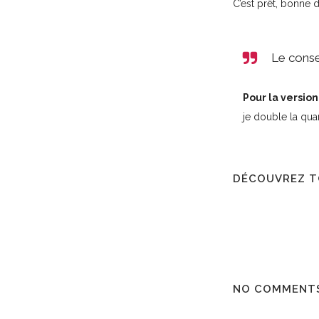
C’est prêt, bonne 
Le conse
Pour la version
je double la quan
DÉCOUVREZ T
NO COMMENT