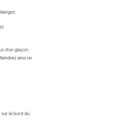
mélangez.
kez
us d’un glaçon,
iendrez ainsi un
a sur le bord du