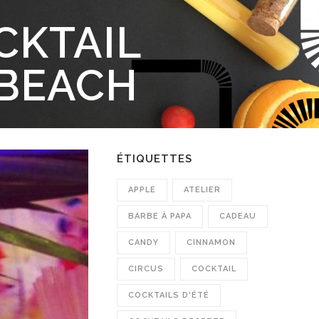
CKTAIL
BEACH
ÉTIQUETTES
APPLE
ATELIER
BARBE À PAPA
CADEAU
CANDY
CINNAMON
CIRCUS
COCKTAIL
COCKTAILS D'ÉTÉ