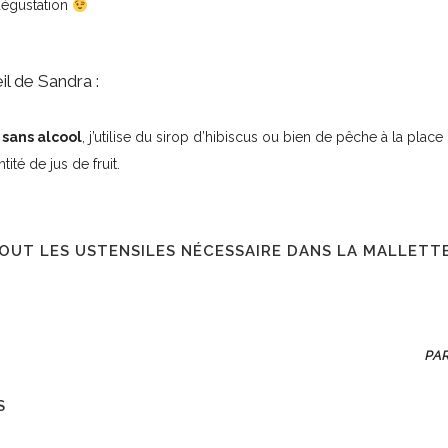
dégustation
il de Sandra :
 sans alcool
, j’utilise du sirop d’hibiscus ou bien de pêche à la place 
tité de jus de fruit.
OUT LES USTENSILES NÉCESSAIRE DANS
LA MALLETT
PA
S