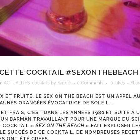
CETTE COCKTAIL #SEXONTHEBEACH
in
ACTUALITÉS
,
cocktails
by
Sandra
0 Comments
0
Likes
Shar
UX ET FRUITÉ, LE SEX ON THE BEACH EST UN APPEL A
JAUNES ORANGÉES ÉVOCATRICE DE SOLEIL …
ET FRAIS, C
’EST DANS LES ANNÉES 1980 ET SUITE À 
 UN BARMAN TRAVAILLANT POUR UNE MARQUE DU SC
E
COCKTAIL «
SEX ON THE BEACH
» FAIT EXPLOSER LE
LE SUCCÈS DE CE
COCKTAIL, DE NOMBREUSES RECET
S ONT ÉTÉ CRÉES.