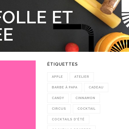
FOLLE ET
ÉE
ÉTIQUETTES
APPLE
ATELIER
BARBE À PAPA
CADEAU
CANDY
CINNAMON
CIRCUS
COCKTAIL
COCKTAILS D'ÉTÉ