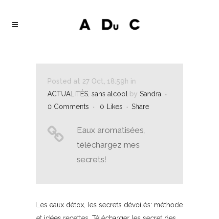
Posted at 27 Oct, 18:59h
in
ACTUALITÉS
,
sans alcool
by
Sandra
0 Comments
0
Likes
Share
Eaux aromatisées,
téléchargez mes
secrets!
Les eaux détox, les secrets dévoilés: méthode
et idées recettes. Télécharger les secret des