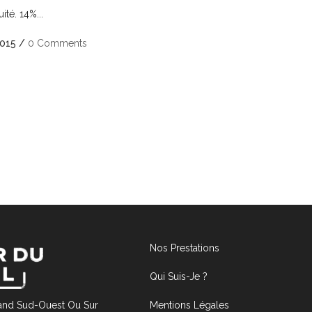
uité. 14%...
2015
/
0 Comments
Nos Prestations
Qui Suis-Je ?
Mentions Légales
rand Sud-Ouest Ou Sur